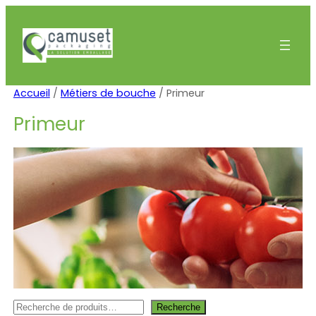
Aller
au
contenu
Accueil
/
Métiers de bouche
/ Primeur
Primeur
Recherche
Recherche