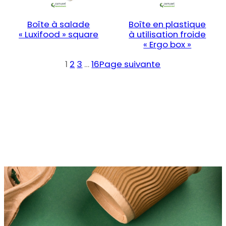
Boîte à salade
Boîte en plastique
« Luxifood » square
à utilisation froide
« Ergo box »
1
2
3
…
16
Page suivante