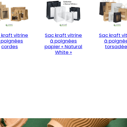
kraft vitrine
Sac kraft vitrine
Sac kraft vi
 poignées
à poignées
à poigné
cordes
papier « Natural
torsadé
White »