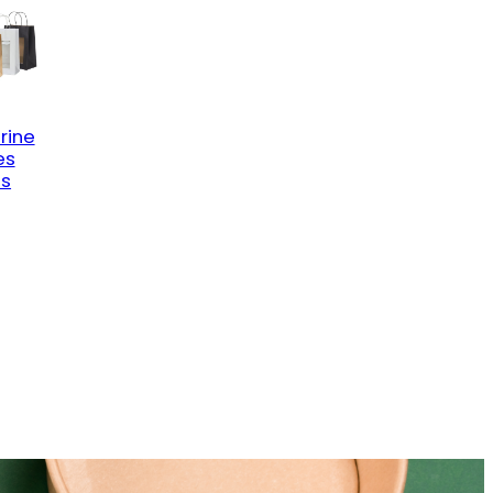
trine
es
es