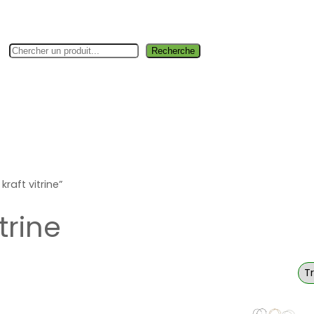
Rechercher
Recherche
rie fine
Boutique
Jardin & bâtiment
Industrie
Hygiène &
kraft vitrine”
trine