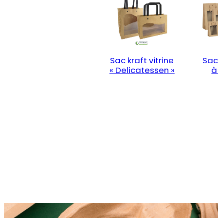
Sac kraft vitrine
Sac 
« Delicatessen »
à