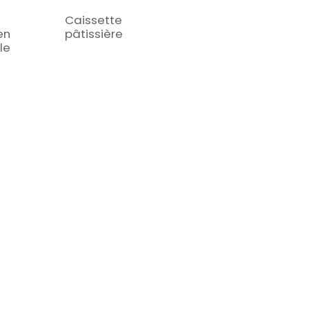
s
Caissette
en
pâtissière
le