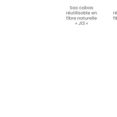
Sac cabas
réutilisable en
r
fibre naturelle
f
« J13 »