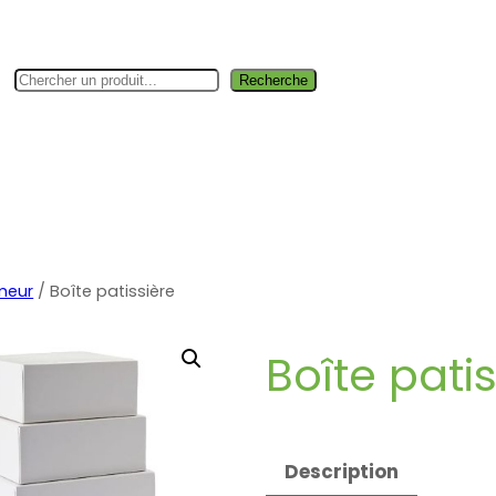
Rechercher
Recherche
rie fine
Boutique
Jardin & bâtiment
Industrie
Hygiène &
meur
/ Boîte patissière
Boîte pati
Description