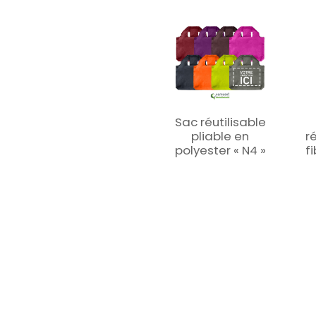
Sac réutilisable
pliable en
r
polyester « N4 »
f