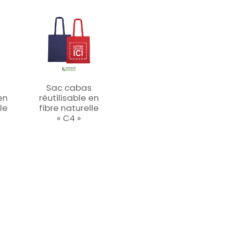
s
Sac cabas
en
réutilisable en
le
fibre naturelle
« C4 »