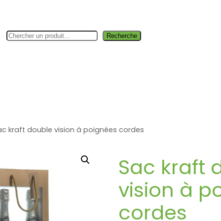
Rechercher
Recherche
rie fine
Boutique
Jardin & bâtiment
Industrie
Hygiène &
ac kraft double vision à poignées cordes
Sac kraft 
vision à p
cordes