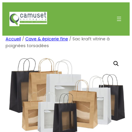
Aller
au
contenu
Accueil
/
Cave & épicerie fine
/ Sac kraft vitrine à
poignées torsadées