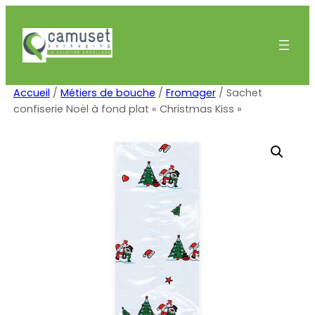
Aller
au
contenu
Accueil
/
Métiers de bouche
/
Fromager
/ Sachet
confiserie Noël à fond plat « Christmas Kiss »