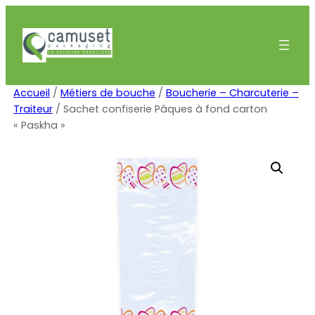
Aller
au
contenu
Accueil
/
Métiers de bouche
/
Boucherie – Charcuterie –
Traiteur
/ Sachet confiserie Pâques à fond carton
« Paskha »