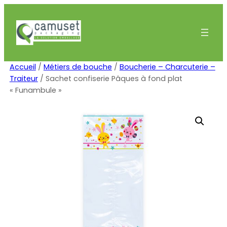
Aller
au
contenu
Accueil
/
Métiers de bouche
/
Boucherie – Charcuterie –
Traiteur
/ Sachet confiserie Pâques à fond plat
« Funambule »