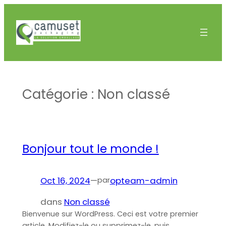
Aller
au
contenu
Catégorie :
Non classé
Bonjour tout le monde !
Oct 16, 2024
—
opteam-admin
par
dans
Non classé
Bienvenue sur WordPress. Ceci est votre premier
article. Modifiez-le ou supprimez-le, puis