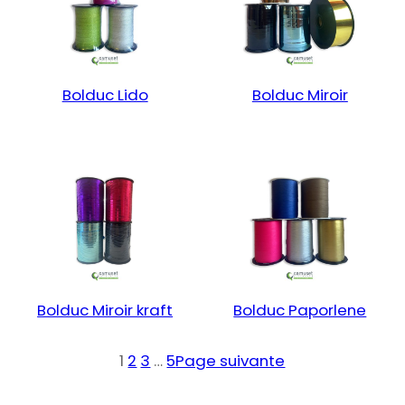
Bolduc Lido
Bolduc Miroir
Bolduc Miroir kraft
Bolduc Paporlene
1
2
3
…
5
Page suivante