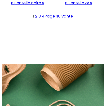
« Dentelle noire »
« Dentelle or »
1
2
3
4
Page suivante